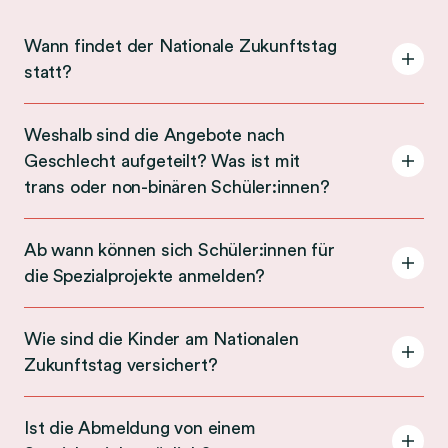
Wann findet der Nationale Zukunftstag
statt?
A
c
c
Weshalb sind die Angebote nach
o
Geschlecht aufgeteilt? Was ist mit
A
r
trans oder non-binären Schüler:innen?
c
d
c
i
Ab wann können sich Schüler:innen für
o
o
die Spezialprojekte anmelden?
A
r
n
c
d
W
c
i
a
Wie sind die Kinder am Nationalen
o
o
n
Zukunftstag versichert?
A
r
n
n
c
d
W
f
c
Ist die Abmeldung von einem
i
e
i
o