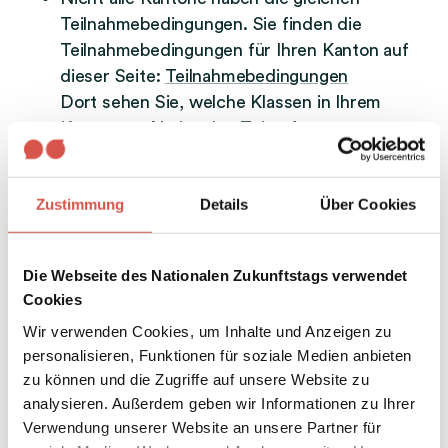
Teilnahmebedingungen. Sie finden die
Teilnahmebedingungen für Ihren Kanton auf
dieser Seite:
Teilnahmebedingungen
Dort sehen Sie, welche Klassen in Ihrem
Kanton am Nationalen Zukunftstag
teilnehmen dürfen.
Für Kinder, die nicht am Nationalen
Zustimmung
Details
Über Cookies
Zukunftstag mitmachen, gibt es Projekte zum
Thema «Offene Ausbildungs- und
Berufswahl» in der Schule. Die Kinder lernen,
Die Webseite des Nationalen Zukunftstags verwendet
dass sie eine Ausbildung oder einen Beruf
Cookies
ohne Vorurteile wählen können.
Wir verwenden Cookies, um Inhalte und Anzeigen zu
personalisieren, Funktionen für soziale Medien anbieten
zu können und die Zugriffe auf unsere Website zu
analysieren. Außerdem geben wir Informationen zu Ihrer
Verwendung unserer Website an unsere Partner für
Begleitpersonen: Vorbereitung