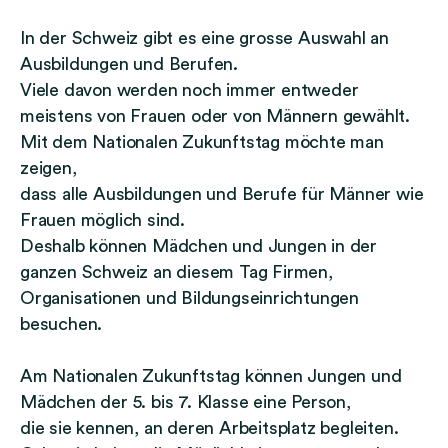
ü
o
r
In der Schweiz gibt es eine grosse Auswahl an
n
E
Ausbildungen und Berufen.
a
l
Viele davon werden noch immer entweder
l
t
meistens von Frauen oder von Männern gewählt.
e
e
Mit dem Nationalen Zukunftstag möchte man
r
r
zeigen,
Z
n
dass alle Ausbildungen und Berufe für Männer wie
u
(
Frauen möglich sind.
k
L
Deshalb können Mädchen und Jungen in der
u
e
ganzen Schweiz an diesem Tag Firmen,
n
i
Organisationen und Bildungseinrichtungen
f
c
besuchen.
t
h
s
t
Am Nationalen Zukunftstag können Jungen und
t
e
Mädchen der 5. bis 7. Klasse eine Person,
a
S
die sie kennen, an deren Arbeitsplatz begleiten.
g