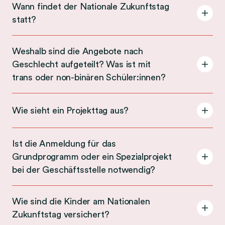
Wann findet der Nationale Zukunftstag
statt?
A
c
c
Weshalb sind die Angebote nach
o
Geschlecht aufgeteilt? Was ist mit
A
r
trans oder non-binären Schüler:innen?
c
d
c
i
o
Wie sieht ein Projekttag aus?
o
A
r
n
c
d
W
c
Ist die Anmeldung für das
i
a
o
Grundprogramm oder ein Spezialprojekt
o
n
A
r
bei der Geschäftsstelle notwendig?
n
n
c
d
W
f
c
i
Wie sind die Kinder am Nationalen
e
i
o
o
Zukunftstag versichert?
s
A
n
r
n