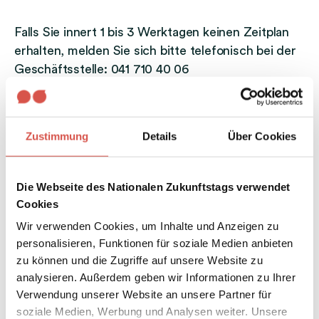
Falls Sie innert 1 bis 3 Werktagen keinen Zeitplan
erhalten, melden Sie sich bitte telefonisch bei der
Geschäftsstelle: 041 710 40 06
Tipps für die Gestaltung
Zustimmung
Details
Über Cookies
des Programms
Die Webseite des Nationalen Zukunftstags verwendet
Im Zentrum steht das
praktische Erleben
: Lassen
Cookies
Sie die Teilnehmenden einen oder mehrere Berufe
Wir verwenden Cookies, um Inhalte und Anzeigen zu
ausprobieren. Bewährt haben sich
personalisieren, Funktionen für soziale Medien anbieten
Gruppenarbeiten. Dabei lernen die Kinder und
zu können und die Zugriffe auf unsere Website zu
Jugendlichen verschiedene Arbeitsschritte kennen
analysieren. Außerdem geben wir Informationen zu Ihrer
und erfahren, welche Tätigkeiten zu einem Beruf
Verwendung unserer Website an unsere Partner für
gehören.
soziale Medien, Werbung und Analysen weiter. Unsere