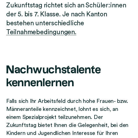
o
o
Zukunftstag richtet sich an Schüler:innen
r
n
der 5. bis 7. Klasse. Je nach Kanton
g
a
bestehen unterschiedliche
a
l
Teilnahmebedingungen.
n
e
i
r
s
Z
i
u
e
Nachwuchstalente
k
r
u
e
kennenlernen
n
n
f
t
Falls sich Ihr Arbeitsfeld durch hohe Frauen- bzw.
s
Männeranteile kennzeichnet, lohnt es sich, an
t
einem Spezialprojekt teilzunehmen. Der
a
Zukunftstag bietet Ihnen die Gelegenheit, bei den
g
Kindern und Jugendlichen Interesse für Ihren