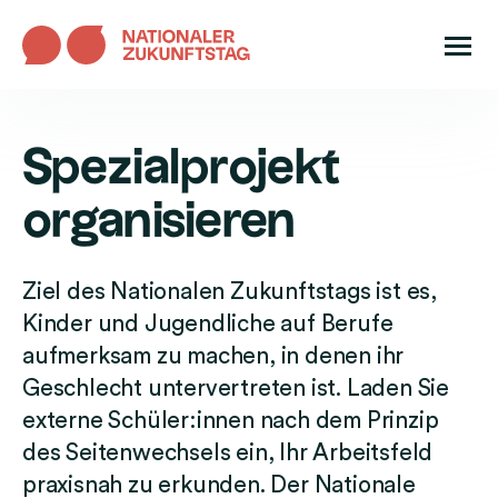
N
a
S
S
v
t
p
i
a
e
Spezialprojekt
g
r
z
a
t
organisieren
i
t
s
a
i
e
l
o
i
Ziel des Nationalen Zukunftstags ist es,
p
n
t
Kinder und Jugendliche auf Berufe
r
ö
e
o
aufmerksam zu machen, in denen ihr
f
:
j
Geschlecht untervertreten ist. Laden Sie
f
N
e
externe Schüler:innen nach dem Prinzip
n
a
k
e
des Seitenwechsels ein, Ihr Arbeitsfeld
t
t
n
i
praxisnah zu erkunden. Der Nationale