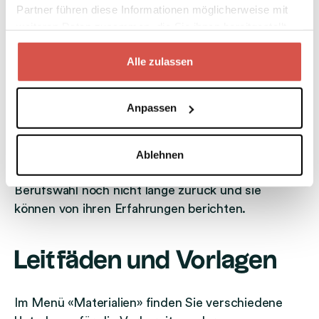
Partner führen diese Informationen möglicherweise mit
weiteren Daten zusammen, die Sie ihnen bereitgestellt
Das Programm richtet sich an eine junge
haben oder die sie im Rahmen Ihrer Nutzung der Dienste
Zielgruppe. Gestalten Sie es möglichst einfach und
gesammelt haben.
Alle zulassen
abwechslungsreich. Halten Sie theoretische Teile
und
Präsentationen möglichst kurz
und achten
Sie auf eine kindergerechte Sprache.
Anpassen
Ziehen Sie
Lernende oder Studierende
bei der
Ablehnen
Programmgestaltung mit ein: Bei ihnen liegt die
Berufswahl noch nicht lange zurück und sie
können von ihren Erfahrungen berichten.
Leitfäden und Vorlagen
Im Menü «Materialien» finden Sie verschiedene