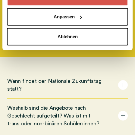
Anpassen
Mehr Antworten
Ablehnen
Wann findet der Nationale Zukunftstag
statt?
A
c
c
Weshalb sind die Angebote nach
o
Geschlecht aufgeteilt? Was ist mit
A
r
trans oder non-binären Schüler:innen?
c
d