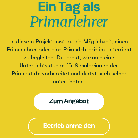
Ein Tag als
o
n
Primarlehrer
a
l
e
In diesem Projekt hast du die Möglichkeit, einen
r
Primarlehrer oder eine Primarlehrerin im Unterricht
Z
zu begleiten. Du lernst, wie man eine
u
Unterrichtsstunde für Schüler:innen der
k
Primarstufe vorbereitet und darfst auch selber
u
unterrichten.
n
f
t
Zum Angebot
s
t
a
Betrieb anmelden
g