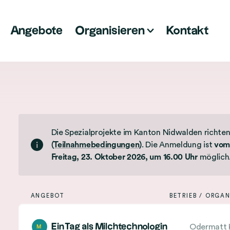
Angebote
Organisieren
Kontakt
L
i
s
t
Die Spezialprojekte im Kanton Nidwalden richten 
e
(Teilnahmebedingungen)
. Die Anmeldung ist
vom 
d
Freitag, 23. Oktober 2026, um 16.00 Uhr
möglich
e
r
ANGEBOT
BETRIEB / ORGA
A
A
n
n
Ein Tag als Milchtechnologin
Odermatt 
M