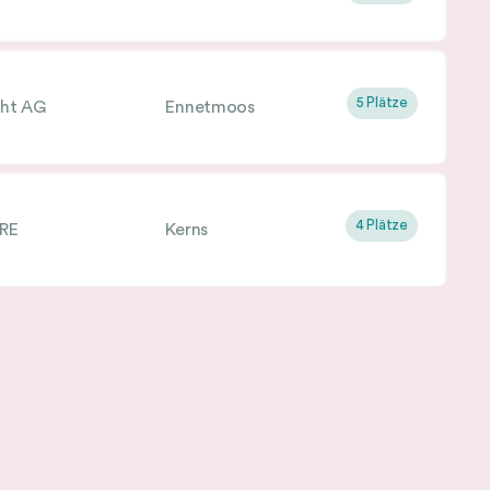
5 Plätze
cht AG
Ennetmoos
4 Plätze
RE
Kerns