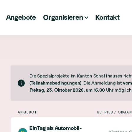
Angebote
Organisieren
Kontakt
L
i
s
t
Die Spezialprojekte im Kanton Schaffhausen richt
e
(Teilnahmebedingungen)
. Die Anmeldung ist
vom 
d
Freitag, 23. Oktober 2026, um 16.00 Uhr
möglich
e
r
ANGEBOT
BETRIEB / ORGA
A
A
n
Ein Tag als Automobil­
n