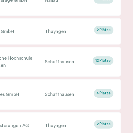
Garage GmbH
Hallau
2 Plätze
m GmbH
Thayngen
che Hochschule
12 Plätze
Schaffhausen
sen
4 Plätze
mes GmbH
Schaffhausen
2 Plätze
ästerungen AG
Thayngen