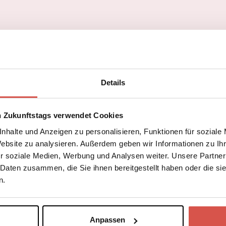
u
i
s
i
n
g
t
g
g
e
a
e
a
n
l
n
n
l
z
a
Details
e
t
i
e
g
n Zukunftstags verwendet Cookies
u
e
nhalte und Anzeigen zu personalisieren, Funktionen für soziale
r
n
Website zu analysieren. Außerdem geben wir Informationen zu I
i
r soziale Medien, Werbung und Analysen weiter. Unsere Partner
n
 Daten zusammen, die Sie ihnen bereitgestellt haben oder die s
a
n.
n
z
e
Anpassen